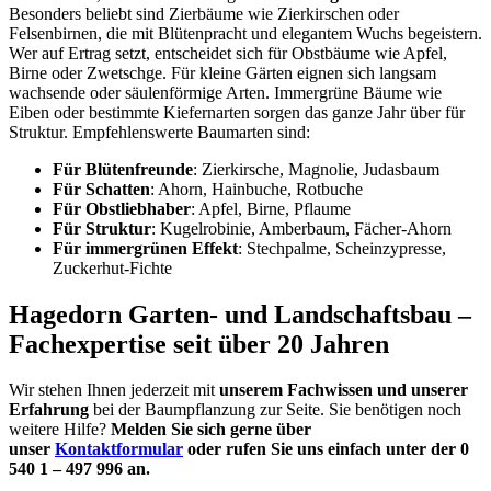
Besonders beliebt sind Zierbäume wie Zierkirschen oder
Felsenbirnen, die mit Blütenpracht und elegantem Wuchs begeistern.
Wer auf Ertrag setzt, entscheidet sich für Obstbäume wie Apfel,
Birne oder Zwetschge. Für kleine Gärten eignen sich langsam
wachsende oder säulenförmige Arten. Immergrüne Bäume wie
Eiben oder bestimmte Kiefernarten sorgen das ganze Jahr über für
Struktur. Empfehlenswerte Baumarten sind:
Für
Blütenfreunde
: Zierkirsche, Magnolie, Judasbaum
Für Schatten
: Ahorn, Hainbuche, Rotbuche
Für Obstliebhaber
: Apfel, Birne, Pflaume
Für Struktur
: Kugelrobinie, Amberbaum, Fächer-Ahorn
Für immergrünen Effekt
: Stechpalme, Scheinzypresse,
Zuckerhut-Fichte
Hagedorn Garten- und Landschaftsbau –
Fachexpertise seit über 20 Jahren
Wir stehen Ihnen jederzeit mit
unserem Fachwissen und unserer
Erfahrung
bei der Baumpflanzung zur Seite. Sie benötigen noch
weitere Hilfe?
Melden Sie sich gerne über
unser
Kontaktformular
oder rufen Sie uns einfach unter der 0
540 1 – 497 996 an.