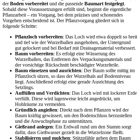
der
Boden vorbereitet
und die passende
Baumart festgelegt
.
Sobald diese Voraussetzungen erfüllt sind, beginnt die eigentliche
Pflanzarbeit – ein Vorgang, bei dem präzises und schonendes
Vorgehen entscheidend ist. Der Pflanzvorgang gliedert sich in
folgende Schritte:
Pflanzloch vorbereiten
: Das Loch wird etwa doppelt so breit
und tief wie der Wurzelballen ausgehoben, der Untergrund
gut gelockert und bei Bedarf mit Drainagematerial verbessert.
Baum vorbereiten
: Es erfolgt eine Wässerung des
Wurzelballen, das Entfernen des Verpackungsmaterials und
der vorsichtige Rückschnitt beschädigter Wurzelteile.
Baum einsetzen und ausrichten
: Der Baum sollte mittig im
Pflanzloch sitzen, so dass der Wurzelhals auf Bodenniveau
liegt. Anschließend erfolgt eine gerade Ausrichtung des
Setzlings.
Auffüllen und Verdichten
: Das Loch wird mit lockerer Erde
verfüllt. Diese wird lagenweise leicht angedrückt, um
Hohlräume zu vermeiden.
Gründlich angießen
: Direkt nach dem Pflanzen wird der
Baum kräftig gewässert, um den Bodenschluss herzustellen
und die Anwuchsphase zu unterstützen.
Gießrand anlegen
: Ein Erdwall rund um den Stamm sorgt
dafür, dass Gießwasser gezielt in die Wurzelzone fließt.
Stabilisieren und mulchen
: Stützpfähle geben dem Baum