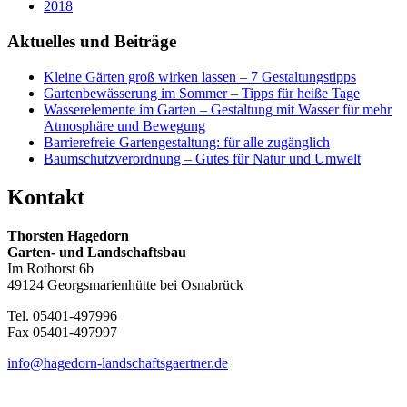
2018
Aktuelles und Beiträge
Kleine Gärten groß wirken lassen – 7 Gestaltungstipps
Gartenbewässerung im Sommer – Tipps für heiße Tage
Wasserelemente im Garten – Gestaltung mit Wasser für mehr
Atmosphäre und Bewegung
Barrierefreie Gartengestaltung: für alle zugänglich
Baumschutzverordnung – Gutes für Natur und Umwelt
Kontakt
Thorsten Hagedorn
Garten- und Landschaftsbau
Im Rothorst 6b
49124 Georgsmarienhütte bei Osnabrück
Tel. 05401-497996
Fax 05401-497997
info@hagedorn-landschaftsgaertner.de