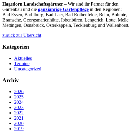
Hagedorn Landschaftsgärtner
– Wir sind ihr Partner für den
Gartenbau und die
ganzjährige Gartenpflege
in den Regionen:
Bad Essen, Bad Iburg, Bad Laer, Bad Rothenfelde, Belm, Bohmte,
Bramsche, Georgsmarienhütte, Ibbenbüren, Lengerich, Lotte, Melle,
Mettingen, Osnabrück, Osterkappeln, Tecklenburg und Wallenhorst.
zurück zur Übersicht
Kategorien
Aktuelles
Termine
Uncategorized
Archiv
2026
2025
2024
2023
2022
2021
2020
2019