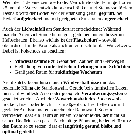
Wert
der Erde eine zentrale Rolle. Verdichtete oder lehmige Böden
können die Wurzelentwicklung einschränken und Staunässe fördern.
Deshalb wird der Boden vor der Pflanzung genau
geprüft
, bei
Bedarf
aufgelockert
und mit geeigneten Substraten
angereichert
.
Auch der
Lichteinfall
am Standort ist entscheidend: Während
manche Arten viel Sonne benötigen, gedeihen andere besser im
Halbschatten. Ebenso wichtig ist der
Platzbedarf
– sowohl
oberirdisch für die Krone als auch unterirdisch für das Wurzelwerk.
Dabei ist Folgendes zu beachten:
Mindestabstände
zu Gebäuden, Zäunen und Gehwegen
Freihaltung von
unterirdischen Leitungen und Schächten
Genügend Raum für
zukünftiges Wachstum
Nicht zuletzt beeinflussen auch
Windverhältnisse
und das
regionale Klima die Standortwahl. Gerade bei stürmischen Lagen
muss auf windfeste Arten oder geeignete
Verankerungssysteme
geachtet werden. Auch der
Wasserhaushalt
des Bodens – ob
trocken, frisch oder feucht – ist maßgeblich. Hier helfen wir mit
gezielter Analyse und entsprechender Baumwahl. So wird
vermieden, dass ein Baum an einem Standort leidet, der nicht zu
seinen Bedürfnissen passt. Nachhaltige Pflanzung bedeutet für uns:
den Baum so zu setzen, dass er
langfristig gesund bleibt
und
optimal gedeiht
.