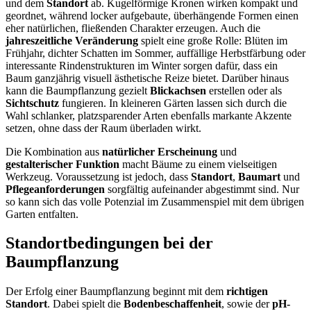
und dem
Standort
ab. Kugelförmige Kronen wirken kompakt und
geordnet, während locker aufgebaute, überhängende Formen einen
eher natürlichen, fließenden Charakter erzeugen. Auch die
jahreszeitliche Veränderung
spielt eine große Rolle: Blüten im
Frühjahr, dichter Schatten im Sommer, auffällige Herbstfärbung oder
interessante Rindenstrukturen im Winter sorgen dafür, dass ein
Baum ganzjährig visuell ästhetische Reize bietet. Darüber hinaus
kann die Baumpflanzung gezielt
Blickachsen
erstellen oder als
Sichtschutz
fungieren. In kleineren Gärten lassen sich durch die
Wahl schlanker, platzsparender Arten ebenfalls markante Akzente
setzen, ohne dass der Raum überladen wirkt.
Die Kombination aus
natürlicher Erscheinung
und
gestalterischer Funktion
macht Bäume zu einem vielseitigen
Werkzeug. Voraussetzung ist jedoch, dass
Standort
,
Baumart
und
Pflegeanforderungen
sorgfältig aufeinander abgestimmt sind. Nur
so kann sich das volle Potenzial im Zusammenspiel mit dem übrigen
Garten entfalten.
Standortbedingungen bei der
Baumpflanzung
Der Erfolg einer Baumpflanzung beginnt mit dem
richtigen
Standort
. Dabei spielt die
Bodenbeschaffenheit
, sowie der
pH-