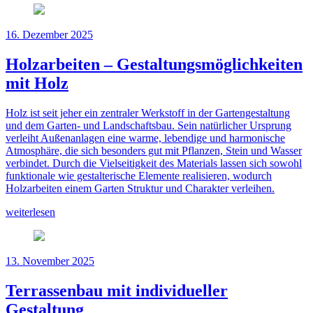
16. Dezember 2025
Holzarbeiten – Gestaltungsmöglichkeiten
mit Holz
Holz ist seit jeher ein zentraler Werkstoff in der Gartengestaltung
und dem Garten‑ und Landschaftsbau. Sein natürlicher Ursprung
verleiht Außenanlagen eine warme, lebendige und harmonische
Atmosphäre, die sich besonders gut mit Pflanzen, Stein und Wasser
verbindet. Durch die Vielseitigkeit des Materials lassen sich sowohl
funktionale wie gestalterische Elemente realisieren, wodurch
Holzarbeiten einem Garten Struktur und Charakter verleihen.
weiterlesen
13. November 2025
Terrassenbau mit individueller
Gestaltung