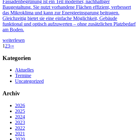
Fassadenbegrünung ist ein Teil moderner, nachhaltiger
Baugestaltung. Sie nutzt vorhandene Flächen effizient, verbessert
das Mikroklima und kann zur Energieeinsparung beitragen.
Gleichzeitig bietet sie eine einfache Möglichkeit, Gebäude
funktional und optisch aufzuwerten – ohne zusätzlichen Platzbedarf
am Boden.
weiterlesen
1
2
3
›
»
Kategorien
Aktuelles
Termine
Uncategorized
Archiv
2026
2025
2024
2023
2022
2021
2020