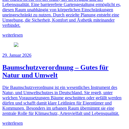
Lebensqualität. Eine barrierefreie Gartengestaltung ermöglicht es,
diesen Raum unabhängig von körperlichen Einschränkungen
uneingeschränkt zu nutzen. Durch gezielte Planung entsteht eine
Umgebung, die Sicherheit, Komfort und Ästhetik miteinander
verbindet.
weiterlesen
29. Januar 2026
Baumschutzverordnung – Gutes für
Natur und Umwelt
Die Baumschutzverordnung ist ein wesentliches Instrument des
Natur- und Umweltschutzes in Deutschland. Sie regelt, unter
welchen Voraussetzungen Bäume geschnitten oder gefällt werden
dürfen und schafft damit klare Leitlinien für Eigentümer und
Kommunen. Besonders im urbanen Raum übernimmt sie eine
zentrale Rolle für Klimaschutz, Artenvielfalt und Lebensqualität.
weiterlesen