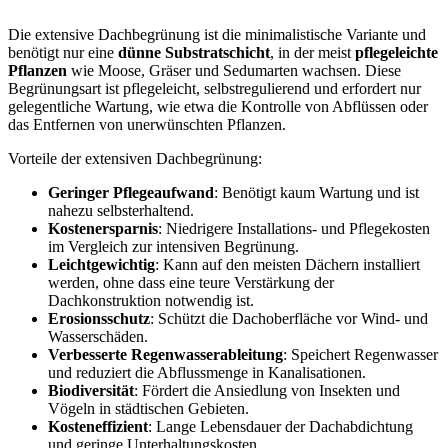
Die extensive Dachbegrünung ist die minimalistische Variante und
benötigt nur eine
dünne Substratschicht
, in der meist
pflegeleichte
Pflanzen
wie Moose, Gräser und Sedumarten wachsen. Diese
Begrünungsart ist pflegeleicht, selbstregulierend und erfordert nur
gelegentliche Wartung, wie etwa die Kontrolle von Abflüssen oder
das Entfernen von unerwünschten Pflanzen.
Vorteile der extensiven Dachbegrünung:
Geringer Pflegeaufwand
: Benötigt kaum Wartung und ist
nahezu selbsterhaltend.
Kostenersparnis
: Niedrigere Installations- und Pflegekosten
im Vergleich zur intensiven Begrünung.
Leichtgewichtig
: Kann auf den meisten Dächern installiert
werden, ohne dass eine teure Verstärkung der
Dachkonstruktion notwendig ist.
Erosionsschutz
: Schützt die Dachoberfläche vor Wind- und
Wasserschäden.
Verbesserte Regenwasserableitung
: Speichert Regenwasser
und reduziert die Abflussmenge in Kanalisationen.
Biodiversität
: Fördert die Ansiedlung von Insekten und
Vögeln in städtischen Gebieten.
Kosteneffizient
: Lange Lebensdauer der Dachabdichtung
und geringe Unterhaltungskosten.