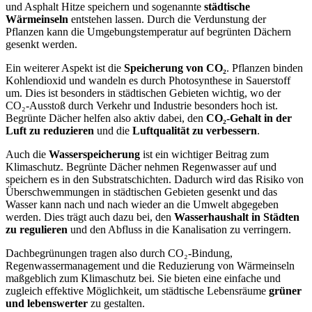
und Asphalt Hitze speichern und sogenannte
städtische
Wärmeinseln
entstehen lassen. Durch die Verdunstung der
Pflanzen kann die Umgebungstemperatur auf begrünten Dächern
gesenkt werden.
Ein weiterer Aspekt ist die
Speicherung von CO₂
. Pflanzen binden
Kohlendioxid und wandeln es durch Photosynthese in Sauerstoff
um. Dies ist besonders in städtischen Gebieten wichtig, wo der
CO₂-Ausstoß durch Verkehr und Industrie besonders hoch ist.
Begrünte Dächer helfen also aktiv dabei, den
CO₂-Gehalt in der
Luft zu reduzieren
und die
Luftqualität zu verbessern
.
Auch die
Wasserspeicherung
ist ein wichtiger Beitrag zum
Klimaschutz. Begrünte Dächer nehmen Regenwasser auf und
speichern es in den Substratschichten. Dadurch wird das Risiko von
Überschwemmungen in städtischen Gebieten gesenkt und das
Wasser kann nach und nach wieder an die Umwelt abgegeben
werden. Dies trägt auch dazu bei, den
Wasserhaushalt in Städten
zu regulieren
und den Abfluss in die Kanalisation zu verringern.
Dachbegrünungen tragen also durch CO₂-Bindung,
Regenwassermanagement und die Reduzierung von Wärmeinseln
maßgeblich zum Klimaschutz bei. Sie bieten eine einfache und
zugleich effektive Möglichkeit, um städtische Lebensräume
grüner
und lebenswerter
zu gestalten.