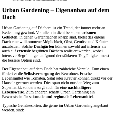
Urban Gardening – Eigenanbau auf dem
Dach
Urban Gardening auf Dächern ist ein Trend, der immer mehr an
Bedeutung gewinnt. Vor allem in dicht bebauten
urbanen
Gebieten
, in denen Gartenflächen knapp sind, bietet das eigene
Dach eine willkommene Möglichkeit, Obst, Gemüse und Kräuter
anzubauen. Solche
Dachgärten
können sowohl auf
intensiv
als
auch auf
extensiv
begrünten Dächern realisiert werden, wobei
intensive Begrünungen aufgrund der stärkeren Tragfähigkeit meist
die bessere Option sind.
Der Eigenanbau auf dem Dach hat zahlreiche Vorteile. Zum einen
fördert er die
Selbstversorgung
der Bewohner. Frische
Lebensmittel wie Tomaten, Salat oder Kräuter können direkt vor der
Haustür geerntet werden. Dies spart nicht nur den Weg zum
Supermarkt, sondern sorgt auch für eine
nachhaltigere
Lebensweise
. Zum anderen schafft Urban Gardening ein
Bewusstsein für
saisonale und regionale Lebensmittel
.
Typische Gemüsesorten, die gerne im Urban Gardening angebaut
werden, sind: