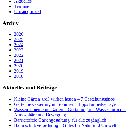
Aktuelles
Termine
Uncategorized
Archiv
2026
2025
2024
2023
2022
2021
2020
2019
2018
Aktuelles und Beiträge
Kleine Gärten groß wirken lassen – 7 Gestaltungstipps
Gartenbewässerung im Sommer – Tipps für heiße Tage
Wasserelemente im Garten – Gestaltung mit Wasser für mehr
Atmosphäre und Bewegung
Barrierefreie Gartengestaltung: für alle zugänglich
Baumschutzverordnung – Gutes für Natur und Umwelt