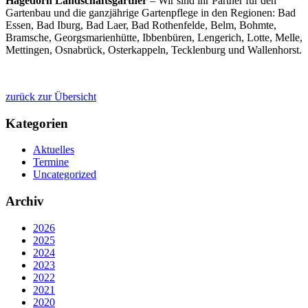
Hagedorn Landschaftsgärtner
– Wir sind ihr Partner für den
Gartenbau und die ganzjährige Gartenpflege in den Regionen: Bad
Essen, Bad Iburg, Bad Laer, Bad Rothenfelde, Belm, Bohmte,
Bramsche, Georgsmarienhütte, Ibbenbüren, Lengerich, Lotte, Melle,
Mettingen, Osnabrück, Osterkappeln, Tecklenburg und Wallenhorst.
zurück zur Übersicht
Kategorien
Aktuelles
Termine
Uncategorized
Archiv
2026
2025
2024
2023
2022
2021
2020